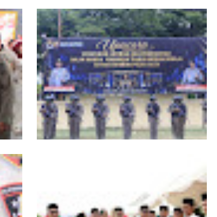
RI,
Kapolda Aceh Tutup Pembinaan Tradisi
asi
dan Pembaretan 65 Bintara Remaja
Satbrimob Polda Aceh