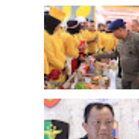
Meriahkan HUT Ke-81 Kemerdekaan 
Polda Aceh Gelar Lomba Memasak N
Goreng dan Aneka Minuman