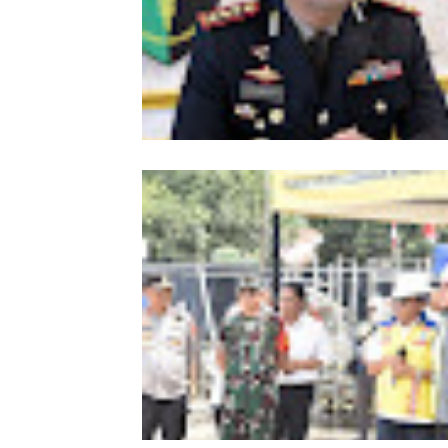
Kombes Andi Kirana Diperiksa Mabe
Polri, Kapolda Tunjuk Kabid TIK seb
Pelaksana Tugas Kapolresta Banda 