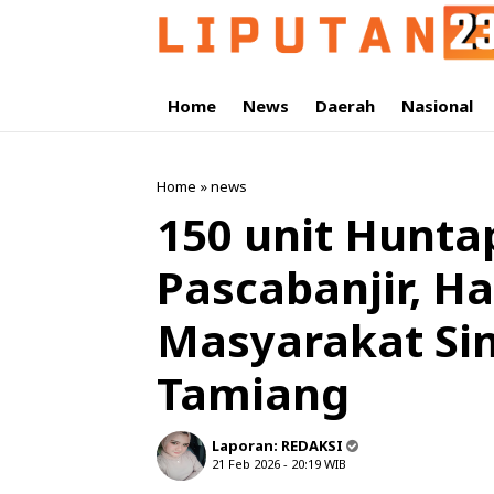
Home
News
Daerah
Nasional
Home
»
news
150 unit Hunta
Pascabanjir, H
Masyarakat Si
Tamiang
Laporan:
REDAKSI
21 Feb 2026 - 20:19
WIB