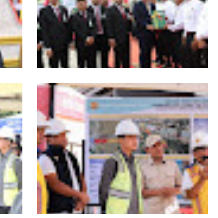
s
HUT ke-53 Bank Aceh: Momentum
agai
Memperkuat Amanah, Menumbuhkan
Aceh
Keberkahan Bagi Aceh