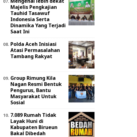
Mengenal lebih dekat
Majelis Pengkajian
Tauhid Tasawuf
Indonesia Serta
Dinamika Yang Terjadi
Saat Ini
Polda Aceh Inisiasi
Atasi Permasalahan
Tambang Rakyat
Group Rimung Kila
Nagan Resmi Bentuk
Pengurus, Bantu
Masyarakat Untuk
Sosial
7.089 Rumah Tidak
Layak Huni di
Kabupaten Birueun
Bakal Dibedah