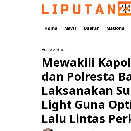
Home
News
Daerah
Nasional
Home
»
news
Mewakili Kapol
dan Polresta B
Laksanakan Sur
Light Guna Op
Lalu Lintas Pe