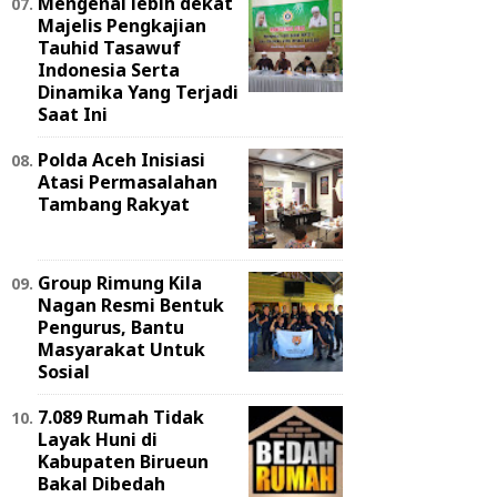
Mengenal lebih dekat
Majelis Pengkajian
Tauhid Tasawuf
Indonesia Serta
Dinamika Yang Terjadi
Saat Ini
Polda Aceh Inisiasi
Atasi Permasalahan
Tambang Rakyat
Group Rimung Kila
Nagan Resmi Bentuk
Pengurus, Bantu
Masyarakat Untuk
Sosial
7.089 Rumah Tidak
Layak Huni di
Kabupaten Birueun
Bakal Dibedah