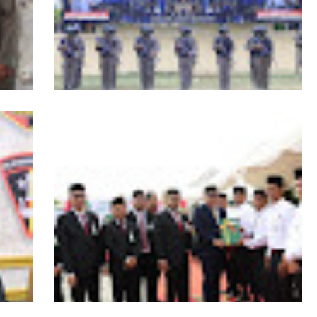
RI,
Kapolda Aceh Tutup Pembinaan Tradisi
asi
dan Pembaretan 65 Bintara Remaja
Satbrimob Polda Aceh