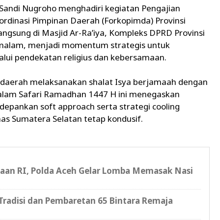
 Sandi Nugroho menghadiri kegiatan Pengajian
dinasi Pimpinan Daerah (Forkopimda) Provinsi
angsung di Masjid Ar-Ra’iya, Kompleks DPRD Provinsi
 malam, menjadi momentum strategis untuk
lui pendekatan religius dan kebersamaan.
n daerah melaksanakan shalat Isya berjamaah dengan
alam Safari Ramadhan 1447 H ini menegaskan
pankan soft approach serta strategi cooling
as Sumatera Selatan tetap kondusif.
an RI, Polda Aceh Gelar Lomba Memasak Nasi
radisi dan Pembaretan 65 Bintara Remaja