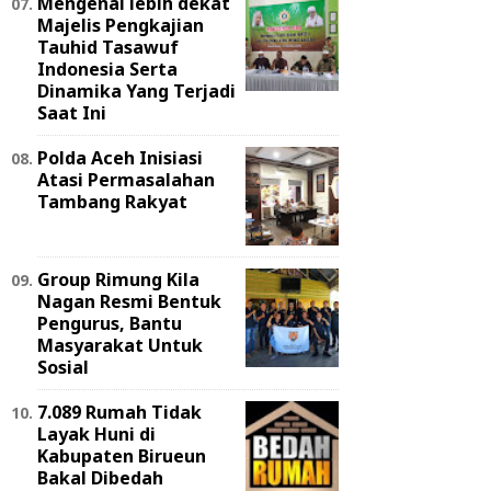
Mengenal lebih dekat
Majelis Pengkajian
Tauhid Tasawuf
Indonesia Serta
Dinamika Yang Terjadi
Saat Ini
Polda Aceh Inisiasi
Atasi Permasalahan
Tambang Rakyat
Group Rimung Kila
Nagan Resmi Bentuk
Pengurus, Bantu
Masyarakat Untuk
Sosial
7.089 Rumah Tidak
Layak Huni di
Kabupaten Birueun
Bakal Dibedah