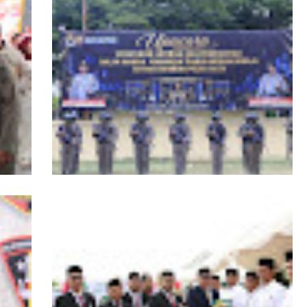
RI,
Kapolda Aceh Tutup Pembinaan Tradisi
asi
dan Pembaretan 65 Bintara Remaja
Satbrimob Polda Aceh