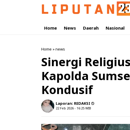
Home
News
Daerah
Nasional
Home
»
news
Sinergi Religiu
Kapolda Sumse
Kondusif
Laporan:
REDAKSI
22 Feb 2026 - 16:25
WIB