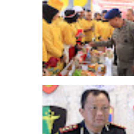
Meriahkan HUT Ke-81 Kemerdekaan 
Polda Aceh Gelar Lomba Memasak N
Goreng dan Aneka Minuman