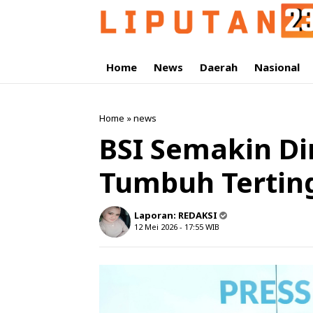
Home
News
Daerah
Nasional
Home
»
news
BSI Semakin Di
Tumbuh Terting
Laporan:
REDAKSI
12 Mei 2026 - 17:55
WIB