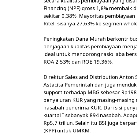
secara kualitas pembiayaan yang disa
Financing (NPF) gross 1,8% membaik d
sekitar 0,38%. Mayoritas pembiayaan
Ritel, sisanya 27,63% ke segmen whole
Peningkatan Dana Murah berkontribus
penjagaan kualitas pembiayaan menjag
ideal untuk mendorong rasio laba bers
ROA 2,53% dan ROE 19,36%.
Direktur Sales and Distribution Anton
Astacita Pemerintah dan juga mendu
support terhadap MBG sebesar Rp198
penyaluran KUR yang masing-masing me
nasabah penerima KUR. Dari sisi peny
kuartal I sebanyak 894 nasabah. Ada
Rp5,7 triliun. Selain itu BSI juga be
(KPP) untuk UMKM.