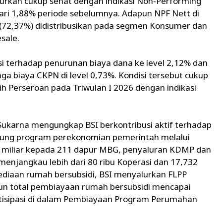
lurkan cukup sehat dengan indikasi Non-Performing
ari 1,88% periode sebelumnya. Adapun NPF Nett di
 (72,37%) didistribusikan pada segmen Konsumer dan
sale.
i terhadap penurunan biaya dana ke level 2,12% dan
a biaya CKPN di level 0,73%. Kondisi tersebut cukup
ih Perseroan pada Triwulan I 2026 dengan indikasi
 Sukarna mengungkap BSI berkontribusi aktif terhadap
kung program perekonomian pemerintah melalui
 miliar kepada 211 dapur MBG, penyaluran KDMP dan
njangkau lebih dari 80 ribu Koperasi dan 17,732
ediaan rumah bersubsidi, BSI menyalurkan FLPP
pun total pembiayaan rumah bersubsidi mencapai
rpartisipasi di dalam Pembiayaan Program Perumahan