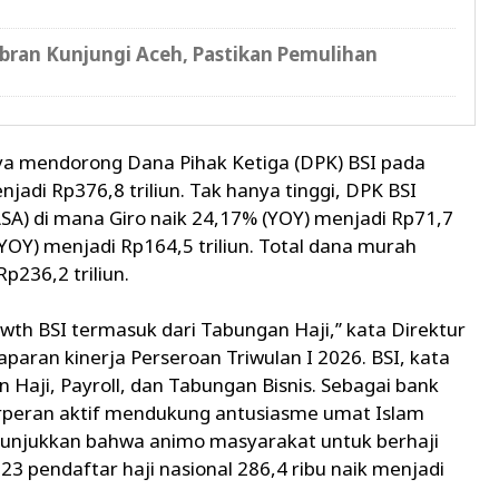
ran Kunjungi Aceh, Pastikan Pemulihan
i
ya mendorong Dana Pihak Ketiga (DPK) BSI pada
jadi Rp376,8 triliun. Tak hanya tinggi, DPK BSI
) di mana Giro naik 24,17% (YOY) menjadi Rp71,7
YOY) menjadi Rp164,5 triliun. Total dana murah
p236,2 triliun.
wth BSI termasuk dari Tabungan Haji,’’ kata Direktur
aran kinerja Perseroan Triwulan I 2026. BSI, kata
Haji, Payroll, dan Tabungan Bisnis. Sebagai bank
erperan aktif mendukung antusiasme umat Islam
enunjukkan bahwa animo masyarakat untuk berhaji
3 pendaftar haji nasional 286,4 ribu naik menjadi