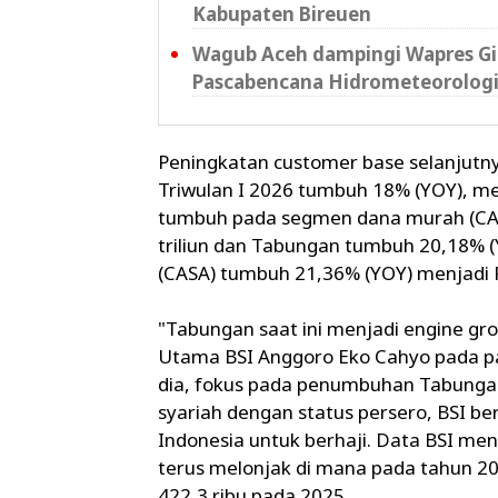
Kabupaten Bireuen
Wagub Aceh dampingi Wapres Gib
Pascabencana Hidrometeorolog
Peningkatan customer base selanjutn
Triwulan I 2026 tumbuh 18% (YOY), men
tumbuh pada segmen dana murah (CASA
triliun dan Tabungan tumbuh 20,18% (
(CASA) tumbuh 21,36% (YOY) menjadi R
"Tabungan saat ini menjadi engine gro
Utama BSI Anggoro Eko Cahyo pada pap
dia, fokus pada penumbuhan Tabungan 
syariah dengan status persero, BSI b
Indonesia untuk berhaji. Data BSI m
terus melonjak di mana pada tahun 202
422,3 ribu pada 2025.