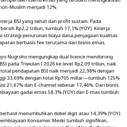
h non-Muslim menjadi 12%.
nerja BSI yang sehat dan profit sustain. Pada
ersih Rp2,2 triliun, tumbuh 17,1% (YOY). Kinerja
si strategi penurunan biaya dana,penjagaan kualitas
atan berbasis fee terutama dari bisnis emas.
ahyo Nugroho mengungkap dual licence mendorong
 pada Triwulan I 2026 ke level Rp2,09 triliun, naik
 total pendapatan BSI naik menjadi 22,98% dengan
inggi 33,69% dengan total Rp705 miliar—tumbuh 125%
isi 21,67% dan E-channel sebesar 17,46%. Dari bisnis
biayaan gadai emas 58,3% (YOY) dan E-mas tumbuh
sil menumbuhkan dobel digit atau 14,39% (YOY)
pembiayaan Konsumer. Meski tumbuh signifikan,