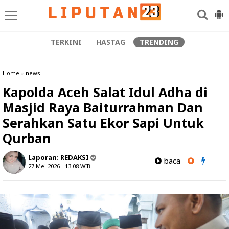
TERKINI
HASTAG
TRENDING
Home
»
news
Kapolda Aceh Salat Idul Adha di
Masjid Raya Baiturrahman Dan
Serahkan Satu Ekor Sapi Untuk
Qurban
Laporan:
REDAKSI
baca
27 Mei 2026 - 13:08
WIB