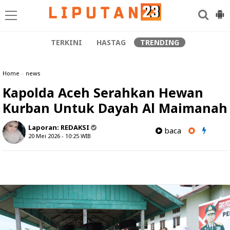
TERKINI
HASTAG
TRENDING
Home
»
news
Kapolda Aceh Serahkan Hewan
Kurban Untuk Dayah Al Maimanah
Laporan:
REDAKSI
baca
20 Mei 2026 - 10:25
WIB