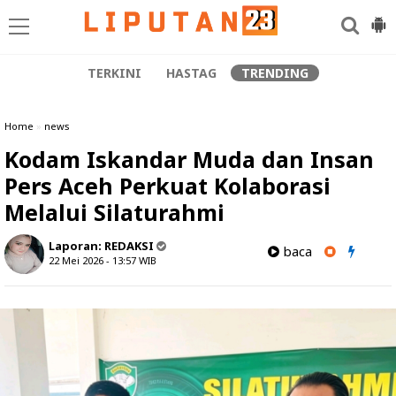
TERKINI
HASTAG
TRENDING
Home
»
news
Kodam Iskandar Muda dan Insan
Pers Aceh Perkuat Kolaborasi
Melalui Silaturahmi
Laporan:
REDAKSI
baca
22 Mei 2026 - 13:57
WIB