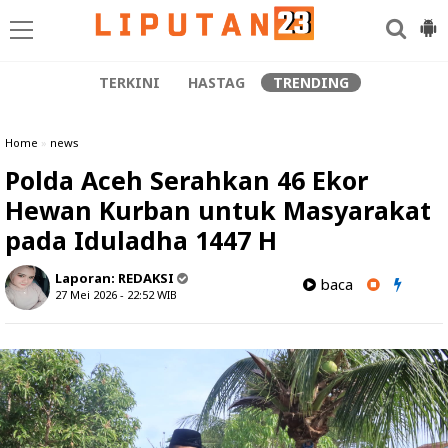
TERKINI
HASTAG
TRENDING
Home
»
news
Polda Aceh Serahkan 46 Ekor
Hewan Kurban untuk Masyarakat
pada Iduladha 1447 H
Laporan:
REDAKSI
baca
27 Mei 2026 - 22:52
WIB