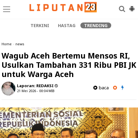
TERKINI
HASTAG
TRENDING
Home
»
news
Wagub Aceh Bertemu Mensos RI,
Usulkan Tambahan 331 Ribu PBI JK
untuk Warga Aceh
Laporan:
REDAKSI
baca
21 Mei 2026 - 00:04
WIB