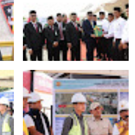
s
HUT ke-53 Bank Aceh: Momentum
agai
Memperkuat Amanah, Menumbuhkan
Aceh
Keberkahan Bagi Aceh