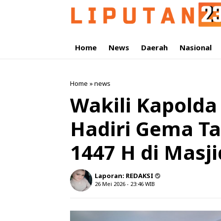
Home
News
Daerah
Nasional
Home
»
news
Wakili Kapolda
Hadiri Gema Ta
1447 H di Masj
Laporan:
REDAKSI
26 Mei 2026 - 23:46
WIB