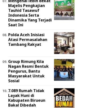
Mengenal lebih dekat
Majelis Pengkajian
Tauhid Tasawuf
Indonesia Serta
Dinamika Yang Terjadi
Saat Ini
Polda Aceh Inisiasi
Atasi Permasalahan
Tambang Rakyat
Group Rimung Kila
Nagan Resmi Bentuk
Pengurus, Bantu
Masyarakat Untuk
Sosial
7.089 Rumah Tidak
Layak Huni di
Kabupaten Birueun
Bakal Dibedah