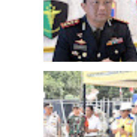
Kombes Andi Kirana Diperiksa Mabe
Polri, Kapolda Tunjuk Kabid TIK seb
Pelaksana Tugas Kapolresta Banda 