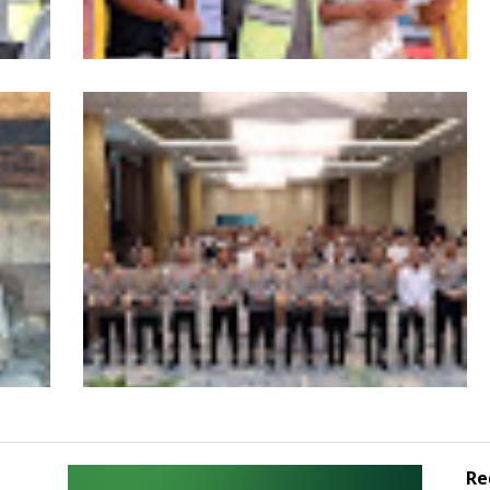
Wagub Aceh dampingi Wapres Gibran
iden
Kunjungi Aceh, Pastikan Pemulihan
Pascabencana Hidrometeorologi
Re