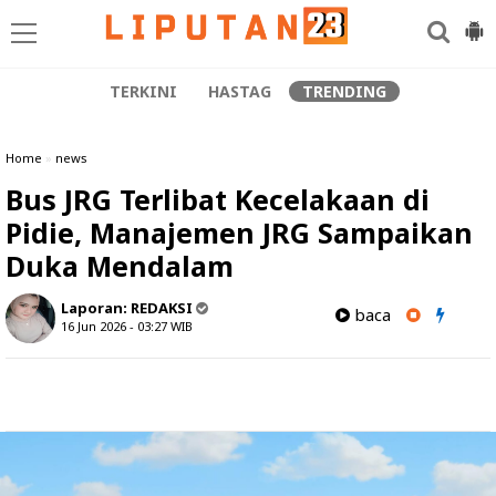
TERKINI
HASTAG
TRENDING
Home
»
news
Bus JRG Terlibat Kecelakaan di
Pidie, Manajemen JRG Sampaikan
Duka Mendalam
Laporan:
REDAKSI
baca
16 Jun 2026 - 03:27
WIB