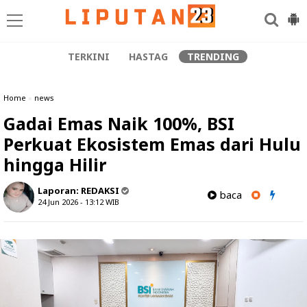
TERKINI
HASTAG
TRENDING
Home
»
news
Gadai Emas Naik 100%, BSI
Perkuat Ekosistem Emas dari Hulu
hingga Hilir
Laporan:
REDAKSI
baca
24 Jun 2026 - 13:12
WIB