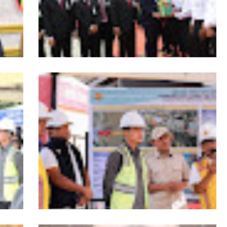
s
HUT ke-53 Bank Aceh: Momentum
agai
Memperkuat Amanah, Menumbuhkan
Aceh
Keberkahan Bagi Aceh