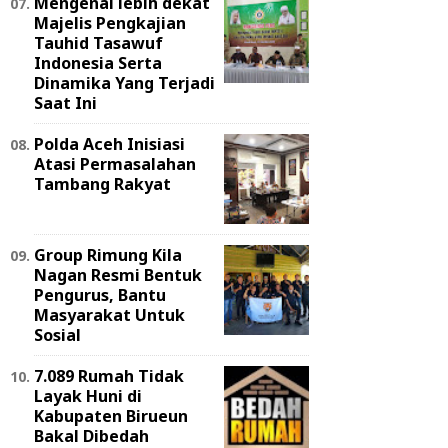
Mengenal lebih dekat
Majelis Pengkajian
Tauhid Tasawuf
Indonesia Serta
Dinamika Yang Terjadi
Saat Ini
Polda Aceh Inisiasi
Atasi Permasalahan
Tambang Rakyat
Group Rimung Kila
Nagan Resmi Bentuk
Pengurus, Bantu
Masyarakat Untuk
Sosial
7.089 Rumah Tidak
Layak Huni di
Kabupaten Birueun
Bakal Dibedah