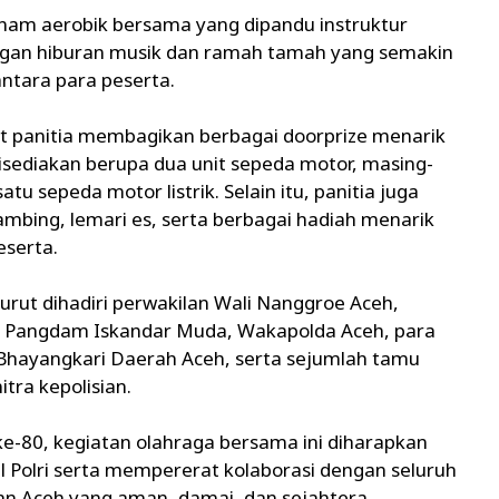
enam aerobik bersama yang dipandu instruktur
engan hiburan musik dan ramah tamah yang semakin
tara para peserta.
t panitia membagikan berbagai doorprize menarik
sediakan berupa dua unit sepeda motor, masing-
u sepeda motor listrik. Selain itu, panitia juga
ambing, lemari es, serta berbagai hadiah menarik
eserta.
urut dihadiri perwakilan Wali Nanggroe Aceh,
n Pangdam Iskandar Muda, Wakapolda Aceh, para
Bhayangkari Daerah Aceh, serta sejumlah tamu
tra kepolisian.
-80, kegiatan olahraga bersama ini diharapkan
l Polri serta mempererat kolaborasi dengan seluruh
 Aceh yang aman, damai, dan sejahtera.