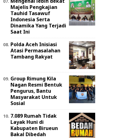
Mengenal lebih dekat
Majelis Pengkajian
Tauhid Tasawuf
Indonesia Serta
Dinamika Yang Terjadi
Saat Ini
Polda Aceh Inisiasi
Atasi Permasalahan
Tambang Rakyat
Group Rimung Kila
Nagan Resmi Bentuk
Pengurus, Bantu
Masyarakat Untuk
Sosial
7.089 Rumah Tidak
Layak Huni di
Kabupaten Birueun
Bakal Dibedah