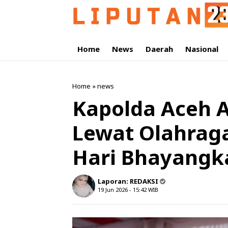
Home
News
Daerah
Nasional
Home
»
news
Kapolda Aceh A
Lewat Olahrag
Hari Bhayangk
Laporan:
REDAKSI
19 Jun 2026 - 15:42
WIB