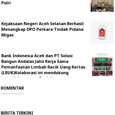
Polri
Kejaksaan Negeri Aceh Selatan Berhasil
Menangkap DPO Perkara Tindak Pidana
Migas
Bank Indonesia Aceh dan PT Solusi
Bangun Andalas Jalin Kerja Sama
Pemanfaatan Limbah Racik Uang Kertas
(LRUK)Kolaborasi ini mendukung
pengelolaan uang Rupiah yang
berkelanjutan melalui pemanfaatan LRUK sebagai
KOMENTAR
bahan bakar alternatif dengan metode co-processing.
BERITA TERKINI