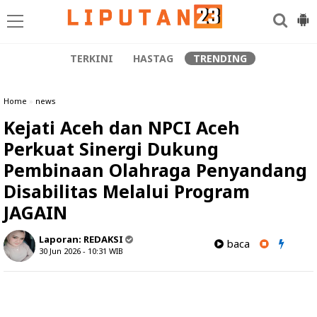
TERKINI
HASTAG
TRENDING
Home
»
news
Kejati Aceh dan NPCI Aceh
Perkuat Sinergi Dukung
Pembinaan Olahraga Penyandang
Disabilitas Melalui Program
JAGAIN
Laporan:
REDAKSI
baca
30 Jun 2026 - 10:31
WIB