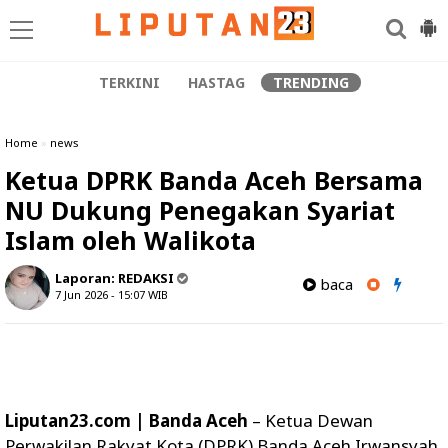
TERKINI
HASTAG
TRENDING
Home
»
news
Ketua DPRK Banda Aceh Bersama
NU Dukung Penegakan Syariat
Islam oleh Walikota
Laporan:
REDAKSI
baca
7 Jun 2026 - 15:07
WIB
Liputan23.com | Banda Aceh
– Ketua Dewan
Perwakilan Rakyat Kota (DPRK) Banda Aceh Irwansyah