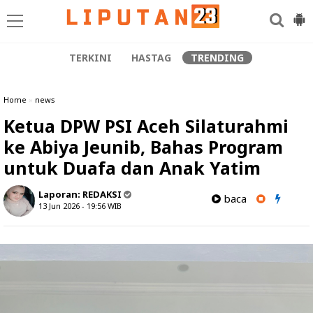
TERKINI
HASTAG
TRENDING
Home
»
news
Ketua DPW PSI Aceh Silaturahmi
ke Abiya Jeunib, Bahas Program
untuk Duafa dan Anak Yatim
Laporan:
REDAKSI
baca
13 Jun 2026 - 19:56
WIB