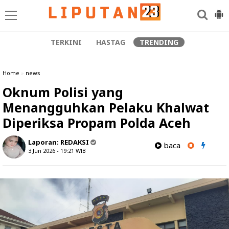
TERKINI
HASTAG
TRENDING
Home
»
news
Oknum Polisi yang
Menangguhkan Pelaku Khalwat
Diperiksa Propam Polda Aceh
Laporan:
REDAKSI
baca
3 Jun 2026 - 19:21
WIB