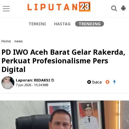
TERKINI
HASTAG
TRENDING
Home
»
news
PD IWO Aceh Barat Gelar Rakerda,
Perkuat Profesionalisme Pers
Digital
Laporan:
REDAKSI
baca
7 Jun 2026 - 15:24
WIB