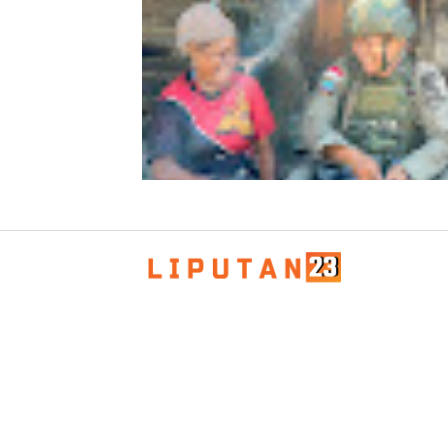
Sambut Kunjungan Kerja Wakil Pres
RI di Kabupaten Bireuen
Patroli Humanis Satgas Kepolisian 
Damai Cartenz di Puncak Jaya Perer
Kedekatan dengan Masyarakat