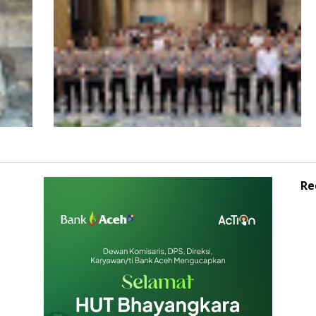
iden
Kunjungi Aceh, Pastikan Pemulihan
Pascabencana Hidrometeorologi
Re
Ops
Kapolda Aceh Buka Rakernis SDM 2026,
at
Tegaskan SDM Unggul Kunci Pelayanan
Polri yang Profesional dan Humanis