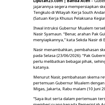
Liputan23.com | Banda Aceh
– Guber
jajarannya segera mempersiapkan ske
Tengkulo di Wilayah Kerja South And
(Satuan Kerja Khusus Pelaksana Kegia
Ihwal intruksi Gubernur Mualem terse
Nasir Syamaun. “Benar, arahan Pak Gu
menyiapkannya,” kata Sekda Nasir di 
Nasir menambahkan, pembahasan skem
pada Selasa (23/06/2026). “Pak Gube
perlu melibatkan bebagai pihak, sehi
katanya.
Menurut Nasir, pembahasan skema rev
pertemuan Gubernur Mualem dengan Ke
Migas, Jakarta, Rabu malam (10 Juni 2
“Saya ikut serta dalam pertemuan ter
memberi ruang kepada Pemerintah Ac