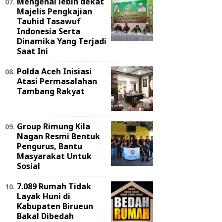
Mengenal lebih dekat
Majelis Pengkajian
Tauhid Tasawuf
Indonesia Serta
Dinamika Yang Terjadi
Saat Ini
Polda Aceh Inisiasi
Atasi Permasalahan
Tambang Rakyat
Group Rimung Kila
Nagan Resmi Bentuk
Pengurus, Bantu
Masyarakat Untuk
Sosial
7.089 Rumah Tidak
Layak Huni di
Kabupaten Birueun
Bakal Dibedah