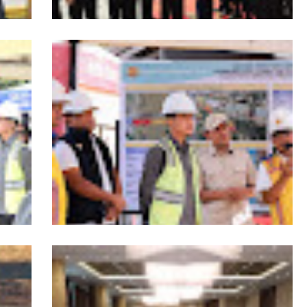
s
HUT ke-53 Bank Aceh: Momentum
agai
Memperkuat Amanah, Menumbuhkan
Aceh
Keberkahan Bagi Aceh
Wagub Aceh dampingi Wapres Gibran