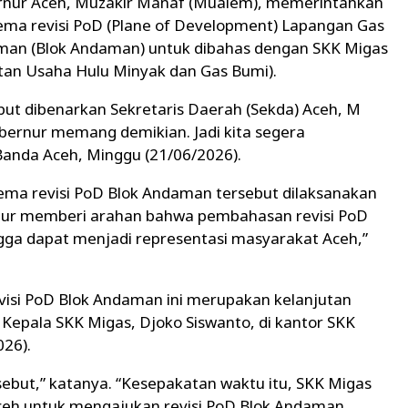
nur Aceh, Muzakir Manaf (Mualem), memerintahkan
ma revisi PoD (Plane of Development) Lapangan Gas
aman (Blok Andaman) untuk dibahas dengan SKK Migas
tan Usaha Hulu Minyak dan Gas Bumi).
but dibenarkan Sekretaris Daerah (Sekda) Aceh, M
bernur memang demikian. Jadi kita segera
Banda Aceh, Minggu (21/06/2026).
a revisi PoD Blok Andaman tersebut dilaksanakan
rnur memberi arahan bahwa pembahasan revisi PoD
ngga dapat menjadi representasi masyarakat Aceh,”
isi PoD Blok Andaman ini merupakan kelanjutan
pala SKK Migas, Djoko Siswanto, di kantor SKK
026).
sebut,” katanya. “Kesepakatan waktu itu, SKK Migas
eh untuk mengajukan revisi PoD Blok Andaman.