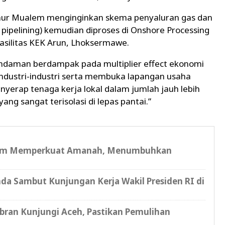
rnur Mualem menginginkan skema penyaluran gas dan
pipelining) kemudian diproses di Onshore Processing
asilitas KEK Arun, Lhoksermawe.
daman berdampak pada multiplier effect ekonomi
ndustri-industri serta membuka lapangan usaha
menyerap tenaga kerja lokal dalam jumlah jauh lebih
ang sangat terisolasi di lepas pantai.”
tum Memperkuat Amanah, Menumbuhkan
a Sambut Kunjungan Kerja Wakil Presiden RI di
ran Kunjungi Aceh, Pastikan Pemulihan
i