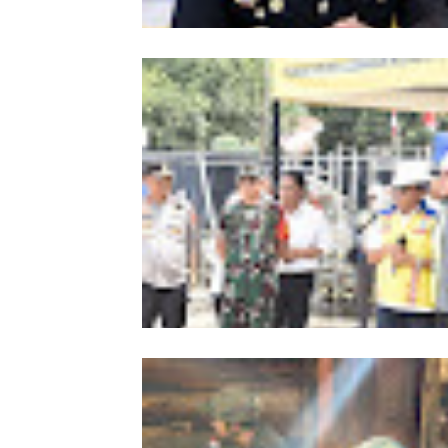
Kombes Andi Kirana Diperiksa Mabe
Polri, Kapolda Tunjuk Kabid TIK seb
Pelaksana Tugas Kapolresta Banda 
Kapolda Aceh Bersama Forkopimda