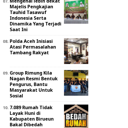
Mengenal lebih dekat
Majelis Pengkajian
Tauhid Tasawuf
Indonesia Serta
Dinamika Yang Terjadi
Saat Ini
Polda Aceh Inisiasi
Atasi Permasalahan
Tambang Rakyat
Group Rimung Kila
Nagan Resmi Bentuk
Pengurus, Bantu
Masyarakat Untuk
Sosial
7.089 Rumah Tidak
Layak Huni di
Kabupaten Birueun
Bakal Dibedah