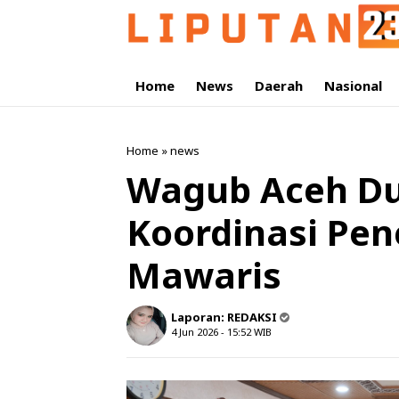
Home
News
Daerah
Nasional
Home
»
news
Wagub Aceh D
Koordinasi Pe
Mawaris
Laporan:
REDAKSI
4 Jun 2026 - 15:52
WIB