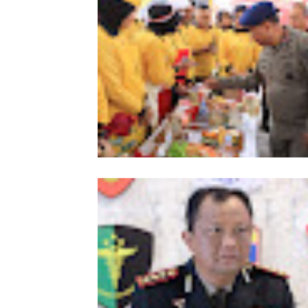
Meriahkan HUT Ke-81 Kemerdekaan 
Polda Aceh Gelar Lomba Memasak N
Goreng dan Aneka Minuman