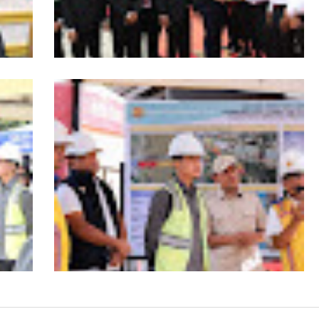
s
HUT ke-53 Bank Aceh: Momentum
agai
Memperkuat Amanah, Menumbuhkan
Aceh
Keberkahan Bagi Aceh