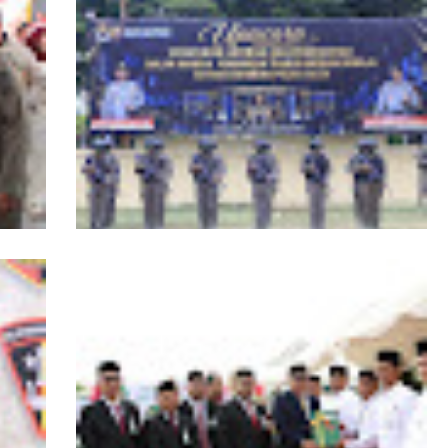
RI,
Kapolda Aceh Tutup Pembinaan Tradisi
asi
dan Pembaretan 65 Bintara Remaja
Satbrimob Polda Aceh